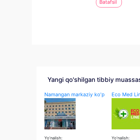
Batafsil
Yangi qo'shilgan tibbiy muassa
Namangan markaziy ko'p
Eco Med Li
t...
Yo'nalish:
Yo'nalish: