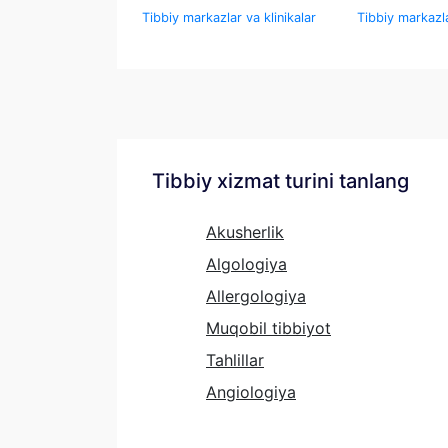
Tibbiy markazlar va klinikalar
Tibbiy markazla
Tibbiy xizmat turini tanlang
Akusherlik
Algologiya
Allergologiya
Muqobil tibbiyot
Tahlillar
Angiologiya