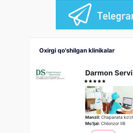
Oxirgi qo'shilgan klinikalar
Darmon Servi
Manzil:
Chapanata ko'cha
Mo'ljal:
Chilonzor IIB