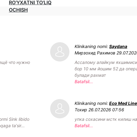
RO'YXATNI TO'LIQ
OCHISH
Klinikaning nomi:
Saydana
Мирзохид Рахимов
29.07.202
 ещё что нужно
Ассалому алайкум яхшимиси
бор 10 мм йошим 52 да опер
булади рахмат
Batafsil...
Klinikaning nomi:
Eco Med Line
Тохир
26.07.2026 07:56
rmi Sink libido
упка сохасини мстк килиш н
aga taʼsir...
Batafsil...