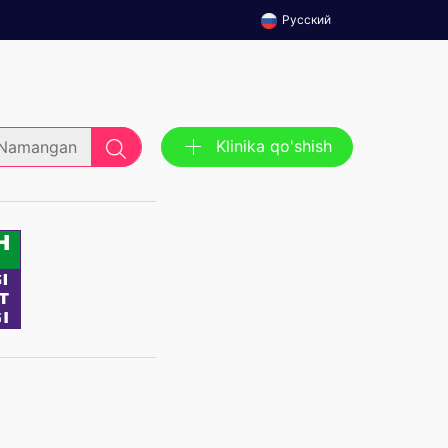
Русский
Klinika qo'shish
Namangan