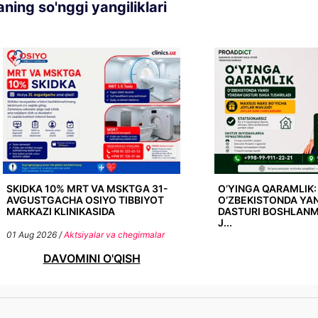
ning so'nggi yangiliklari
SKIDKA 10% MRT VA MSKTGA 31-
O‘YINGA QARAMLIK:
AVGUSTGACHA OSIYO TIBBIYOT
O‘ZBEKISTONDA YA
MARKAZI KLINIKASIDA
DASTURI BOSHLAN
J...
01 Aug 2026 /
Aktsiyalar va chegirmalar
27 Jul 2026 /
Aktsiyalar 
DAVOMINI O'QISH