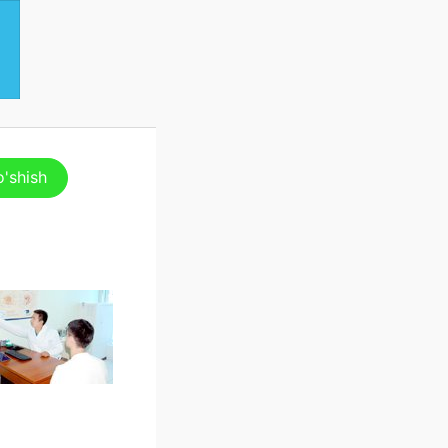
o'shish