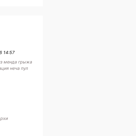
6 14:57
з менда грыжа
ация неча пул
архи