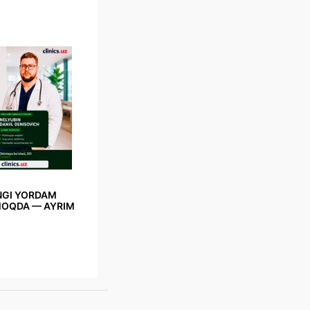
NGI YORDAM
MOQDA — AYRIM
va chegirmalar