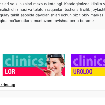
zlari va klinikalari maxsus katalogi. Katalogimizda klinika v
nalish chizmasi va telefon raqamlari tushunarli qilib joylasht
qulay taklif asosida davolanishlari uchun biz tibbiy markaz 
 xaqida ma'lumotlarni muntazam ravishda berib boramiz.
krinolog