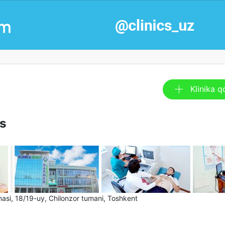
Klinika q
s
si, 18/19-uy, Chilonzor tumani, Toshkent