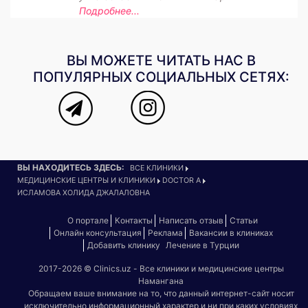
Подробнее...
ВЫ МОЖЕТЕ ЧИТАТЬ НАС В
ПОПУЛЯРНЫХ СОЦИАЛЬНЫХ СЕТЯХ:
ВЫ НАХОДИТЕСЬ ЗДЕСЬ:
ВСЕ КЛИНИКИ
МЕДИЦИНСКИЕ ЦЕНТРЫ И КЛИНИКИ
DOCTOR A
ИСЛАМОВА ХОЛИДА ДЖАЛАЛОВНА
О портале
Контакты
Написать отзыв
Статьи
Онлайн консультация
Реклама
Вакансии в клиниках
Добавить клинику
Лечение в Турции
2017-2026 © Clinics.uz - Все клиники и медицинские центры
Намангана
Обращаем ваше внимание на то, что данный интернет-сайт носит
исключительно информационный характер и ни при каких условиях