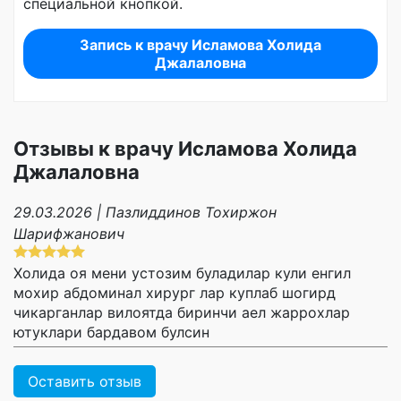
специальной кнопкой.
Запись к врачу Исламова Холида
Джалаловна
Отзывы к врачу Исламова Холида
Джалаловна
29.03.2026 | Пазлиддинов Тохиржон
Шарифжанович
Холида оя мени устозим буладилар кули енгил
мохир абдоминал хирург лар куплаб шогирд
чикарганлар вилоятда биринчи аел жаррохлар
ютуклари бардавом булсин
Оставить отзыв