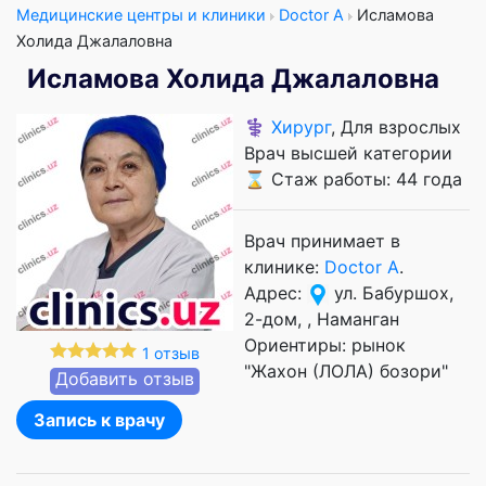
Медицинские центры и клиники
Doctor A
Исламова
Холида Джалаловна
Исламова Холида Джалаловна
⚕️
Хирург
, Для взрослых
Врач высшей категории
⌛ Стаж работы: 44 года
Врач принимает в
клинике:
Doctor A
.
Адрес:
ул. Бабуршох,
2-дом, , Наманган
Ориентиры: рынок
1 отзыв
"Жахон (ЛОЛА) бозори"
Добавить отзыв
Запись к врачу