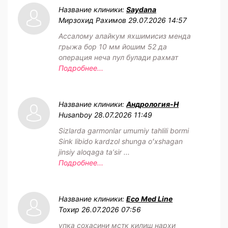
Название клиники:
Saydana
Мирзохид Рахимов
29.07.2026 14:57
Ассалому алайкум яхшимисиз менда
грыжа бор 10 мм йошим 52 да
операция неча пул булади рахмат
Подробнее...
Название клиники:
Андрология-Н
Husanboy
28.07.2026 11:49
Sizlarda garmonlar umumiy tahlili bormi
Sink libido kardzol shunga oʻxshagan
jinsiy aloqaga taʼsir ...
Подробнее...
Название клиники:
Eco Med Line
Тохир
26.07.2026 07:56
упка сохасини мстк килиш нархи