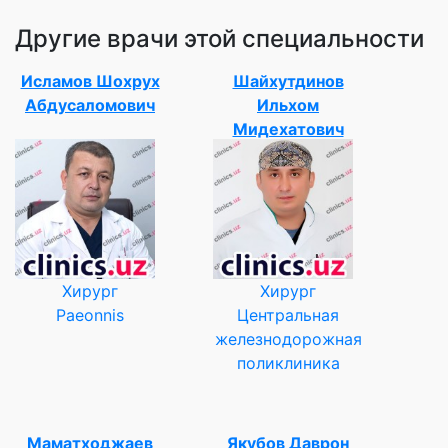
Другие врачи этой специальности
Исламов Шохрух
Шайхутдинов
Абдусаломович
Ильхом
Мидехатович
Хирург
Хирург
Paeonnis
Центральная
железнодорожная
поликлиника
Маматходжаев
Якубов Даврон