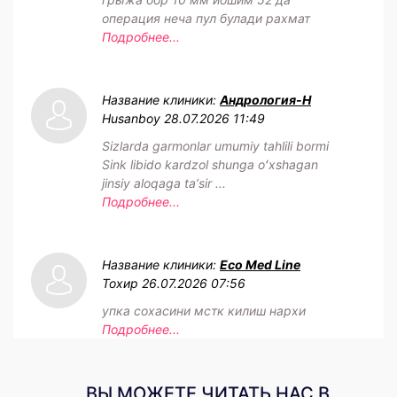
операция неча пул булади рахмат
Подробнее...
Название клиники:
Андрология-Н
Husanboy
28.07.2026 11:49
Sizlarda garmonlar umumiy tahlili bormi
Sink libido kardzol shunga oʻxshagan
jinsiy aloqaga taʼsir ...
Подробнее...
Название клиники:
Eco Med Line
Тохир
26.07.2026 07:56
упка сохасини мстк килиш нархи
Подробнее...
ВЫ МОЖЕТЕ ЧИТАТЬ НАС В