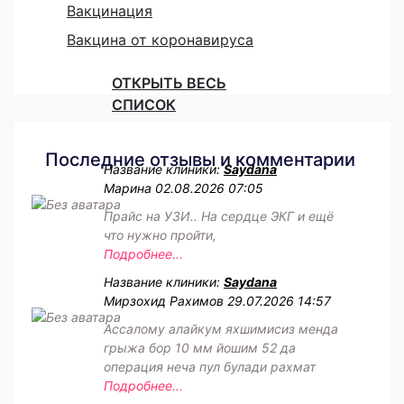
Вакцинация
Вакцина от коронавируса
ОТКРЫТЬ ВЕСЬ
СПИСОК
Последние отзывы и комментарии
Название клиники:
Saydana
Марина
02.08.2026 07:05
Прайс на УЗИ.. На сердце ЭКГ и ещё
что нужно пройти,
Подробнее...
Название клиники:
Saydana
Мирзохид Рахимов
29.07.2026 14:57
Ассалому алайкум яхшимисиз менда
грыжа бор 10 мм йошим 52 да
операция неча пул булади рахмат
Подробнее...