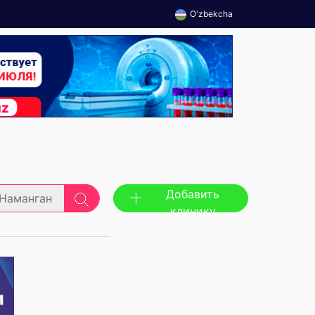
O'zbekcha
Добавить
Наманган
клинику