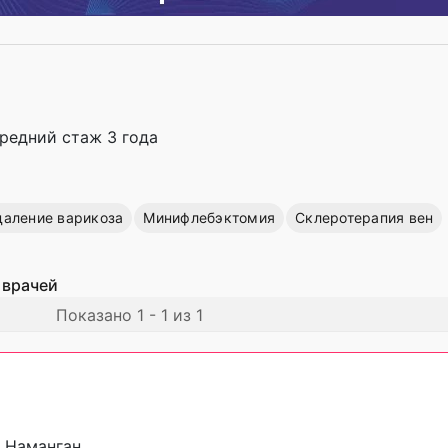
cредний стаж 3 года
даление варикоза
Минифлебэктомия
Склеротерапия вен
 врачей
Показано 1 - 1 из 1
, Наманган