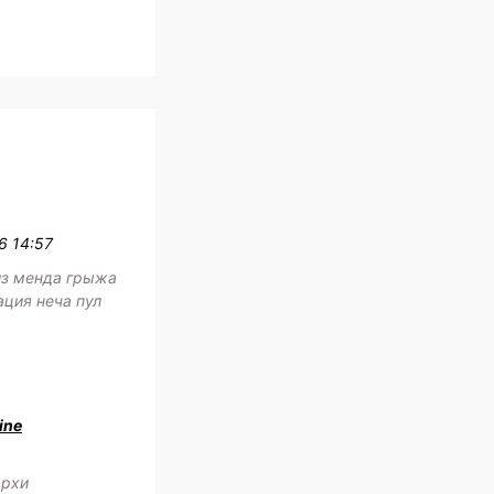
6 14:57
з менда грыжа
ация неча пул
ine
архи