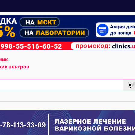
ник
ких центров