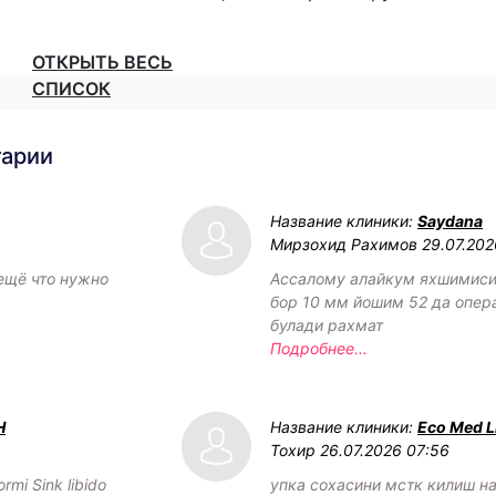
ОТКРЫТЬ ВЕСЬ
СПИСОК
тарии
Название клиники:
Saydana
Мирзохид Рахимов
29.07.202
 ещё что нужно
Ассалому алайкум яхшимиси
бор 10 мм йошим 52 да опер
булади рахмат
Подробнее...
Н
Название клиники:
Eco Med L
Тохир
26.07.2026 07:56
rmi Sink libido
упка сохасини мстк килиш н