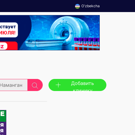
O'zbekcha
Добавить
Наманган
клинику