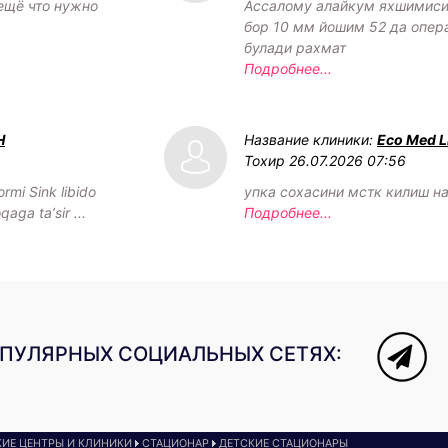
 ещё что нужно
Ассалому алайкум яхшимиси
бор 10 мм йошим 52 да опер
булади рахмат
Подробнее...
Н
Название клиники:
Eco Med L
Тохир
26.07.2026 07:56
rmi Sink libido
упка сохасини мстк килиш н
aga taʼsir ...
Подробнее...
ОПУЛЯРНЫХ СОЦИАЛЬНЫХ СЕТЯХ:
ИЕ ЦЕНТРЫ И КЛИНИКИ
СТАЦИОНАР
ДЕТСКИЕ СТАЦИОНАРЫ