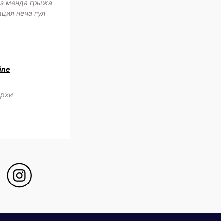
з менда грыжа
ация неча пул
ine
архи