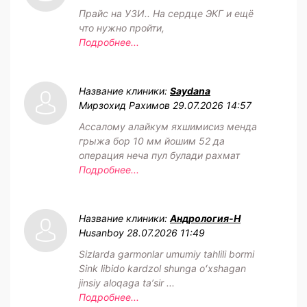
Прайс на УЗИ.. На сердце ЭКГ и ещё
что нужно пройти,
Подробнее...
Название клиники:
Saydana
Мирзохид Рахимов
29.07.2026 14:57
Ассалому алайкум яхшимисиз менда
грыжа бор 10 мм йошим 52 да
операция неча пул булади рахмат
Подробнее...
Название клиники:
Андрология-Н
Husanboy
28.07.2026 11:49
Sizlarda garmonlar umumiy tahlili bormi
Sink libido kardzol shunga oʻxshagan
jinsiy aloqaga taʼsir ...
Подробнее...